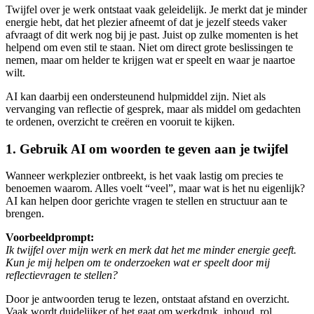
Twijfel over je werk ontstaat vaak geleidelijk. Je merkt dat je minder
energie hebt, dat het plezier afneemt of dat je jezelf steeds vaker
afvraagt of dit werk nog bij je past. Juist op zulke momenten is het
helpend om even stil te staan. Niet om direct grote beslissingen te
nemen, maar om helder te krijgen wat er speelt en waar je naartoe
wilt.
AI kan daarbij een ondersteunend hulpmiddel zijn. Niet als
vervanging van reflectie of gesprek, maar als middel om gedachten
te ordenen, overzicht te creëren en vooruit te kijken.
1. Gebruik AI om woorden te geven aan je twijfel
Wanneer werkplezier ontbreekt, is het vaak lastig om precies te
benoemen waarom. Alles voelt “veel”, maar wat is het nu eigenlijk?
AI kan helpen door gerichte vragen te stellen en structuur aan te
brengen.
Voorbeeldprompt:
Ik twijfel over mijn werk en merk dat het me minder energie geeft.
Kun je mij helpen om te onderzoeken wat er speelt door mij
reflectievragen te stellen?
Door je antwoorden terug te lezen, ontstaat afstand en overzicht.
Vaak wordt duidelijker of het gaat om werkdruk, inhoud, rol,