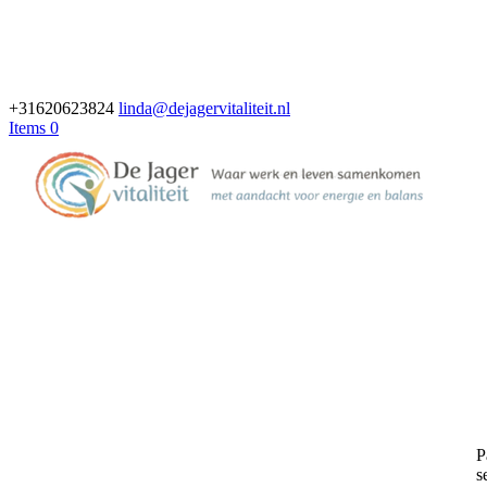
+31620623824
linda@dejagervitaliteit.nl
Items 0
P
s